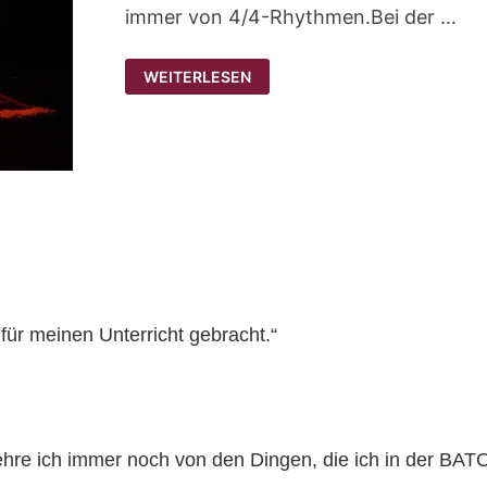
immer von 4/4-Rhythmen.Bei der …
4/4-
WEITERLESEN
RHYTHMEN,
DIE
DU
ALS
TANZSCHÜLERIN
KENNENLERNEN
SOLLTEST
 für meinen Unterricht gebracht.“
zehre ich immer noch von den Dingen, die ich in der BATO