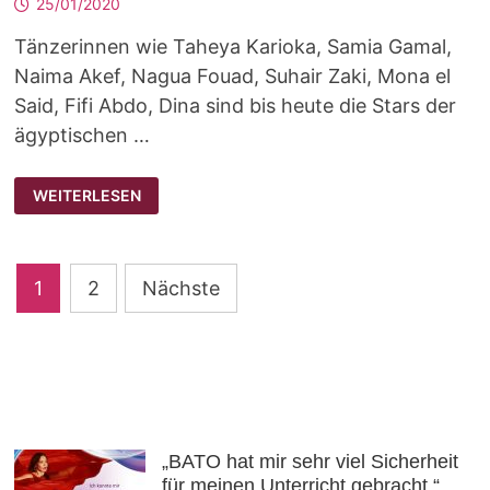
25/01/2020
Tänzerinnen wie Taheya Karioka, Samia Gamal,
Naima Akef, Nagua Fouad, Suhair Zaki, Mona el
Said, Fifi Abdo, Dina sind bis heute die Stars der
ägyptischen …
TANZEN
WEITERLESEN
WIE
DIE
STARS
–
TANZSTILANALYSE
Seitennummerierung
1
2
Nächste
der
Beiträge
„BATO hat mir sehr viel Sicherheit
für meinen Unterricht gebracht.“