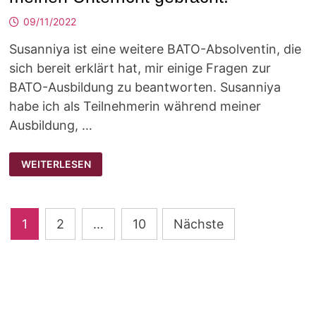
09/11/2022
Susanniya ist eine weitere BATO-Absolventin, die
sich bereit erklärt hat, mir einige Fragen zur
BATO-Ausbildung zu beantworten. Susanniya
habe ich als Teilnehmerin während meiner
Ausbildung, …
„BATO
WEITERLESEN
HAT
MIR
SEHR
VIEL
SICHERHEIT
Seitennummerierung
FÜR
1
2
…
10
Nächste
MEINEN
UNTERRICHT
der
GEBRACHT.“
Beiträge