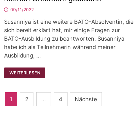
09/11/2022
Susanniya ist eine weitere BATO-Absolventin, die
sich bereit erklärt hat, mir einige Fragen zur
BATO-Ausbildung zu beantworten. Susanniya
habe ich als Teilnehmerin während meiner
Ausbildung, …
„BATO
WEITERLESEN
HAT
MIR
SEHR
VIEL
SICHERHEIT
Seitennummerierung
FÜR
1
2
…
4
Nächste
MEINEN
UNTERRICHT
der
GEBRACHT.“
Beiträge