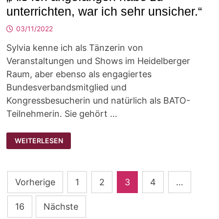
unterrichten, war ich sehr unsicher.“
03/11/2022
Sylvia kenne ich als Tänzerin von
Veranstaltungen und Shows im Heidelberger
Raum, aber ebenso als engagiertes
Bundesverbandsmitglied und
Kongressbesucherin und natürlich als BATO-
Teilnehmerin. Sie gehört …
„ALS
WEITERLESEN
ICH
ANGEFANGEN
HABE
ZU
UNTERRICHTEN,
Seitennummerierung
WAR
Vorherige
1
2
3
4
…
ICH
SEHR
der
UNSICHER.“
16
Nächste
Beiträge