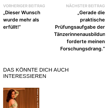
Beitragsnavigation
Vorheriger
N
VORHERIGER BEITRAG
NÄCHSTER BEITRAG
Beitrag:
B
„Dieser Wunsch
„Gerade die
wurde mehr als
praktische
erfüllt!“
Prüfungsaufgabe der
Tänzerinnenausbildun
forderte meinen
Forschungsdrang.“
DAS KÖNNTE DICH AUCH
INTERESSIEREN