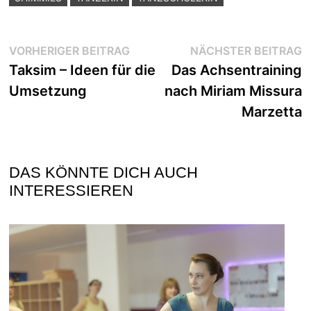
Beitragsnavigation
Vorheriger
N
VORHERIGER BEITRAG
NÄCHSTER BEITRAG
Beitrag:
B
Taksim – Ideen für die
Das Achsentraining
Umsetzung
nach Miriam Missura
Marzetta
DAS KÖNNTE DICH AUCH
INTERESSIEREN